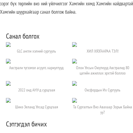
зэрэг бүх төрлийн виз ний үйлчилгээг Хамгийн хямд Хамгийн найдвартай
Хамгийн шуурхайгаар санал болгож байна.
Санал болгох
GLC англи хэлний сургууль
ХИЛ ХЯЗГААРАА ТЭЛ!
Австрали түгээмэл асуулт, хариултууд
Олон Улсын Оюутнууд Австралид 80
цагийн ажиллах эрхтэй боллоо
2022 онд АНУ-д сурцгаая
Оксфордын Их Сургууль
Шинэ Зеланд Улсад Сурцгаая
Та Сургалтын Виз Авахаар Зорьж Байна
уу?
Сэтгэгдэл бичих