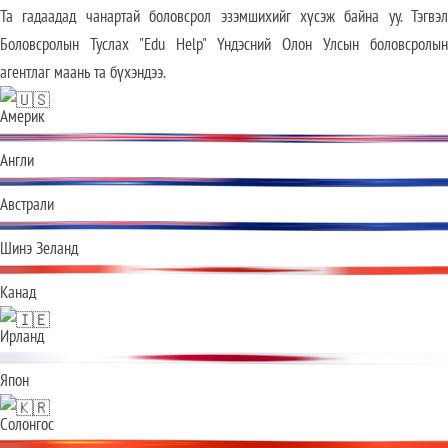
Та гадаадад чанартай боловсрол эзэмшихийг хүсэж байна уу. Тэгвэл
Боловсролын Туслах "Edu Help" Үндэсний Олон Улсын боловсролын
агентлаг маань та бүхэндээ.
Америк
Англи
️Австрали
Шинэ Зеланд
Канад
️Ирланд
Япон
Солонгос