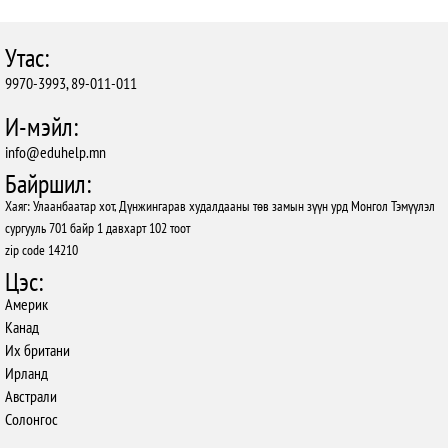
Утас:
9970-3993, 89-011-011
И-мэйл:
info@eduhelp.mn
Байршил:
Хаяг: Улаанбаатар хот, Дүнжингарав худалдааны төв замын зүүн урд Монгол Тэмүүлэл
сургууль 701 байр 1 давхарт 102 тоот
zip code 14210
Цэс:
Америк
Канад
Их британи
Ирланд
Австрали
Солонгос