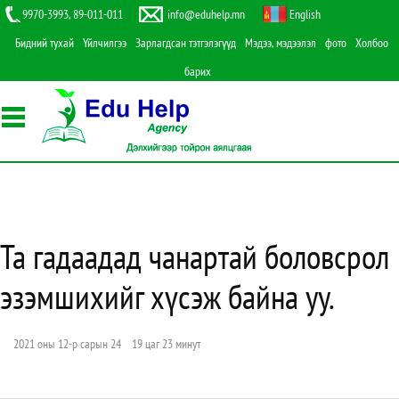
9970-3993, 89-011-011
info@eduhelp.mn
English
Бидний тухай
Үйлчилгээ
Зарлагдсан тэтгэлэгүүд
Мэдээ, мэдээлэл
фото
Холбоо
барих
Та гадаадад чанартай боловсрол
эзэмшихийг хүсэж байна уу.
2021 оны 12-р сарын 24 19 цаг 23 минут