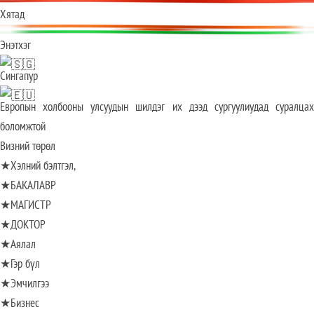
️Хятад
Энэтхэг
Сингапур
Европын холбооны улсуудын шилдэг их дээд сургуулиудад суралцах
боломжтой
Визний төрөл
★Хэлний бэлтгэл,
★БАКАЛАВР
★МАГИСТР
★ДОКТОР
★Аялал
★Гэр бүл
★Эмчилгээ
★Бизнес