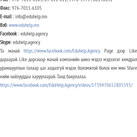
Факс
: 976-7011-6105
E-mail
: info@eduhelp.mn
Вэб
:
www.eduhelp.mn
Facebook
: eduhelp.agency
Skype
: eduhelp.agency
Та манай
https://www.facebook.com/Eduhelp.Agency
Page дээр Lik
дараарай. Like дарснаар манай компанийн шинэ мэдээ мэдээлэл хямдрал
урамшууллын талаар цаг алдалгүй мэдэх боломжтой болох юм мөн Share
хийж найзууддаа харуулаарай. Танд баярлалаа.
https://www.facebook.com/EduHelp.Agency/videos/1739470652805593/