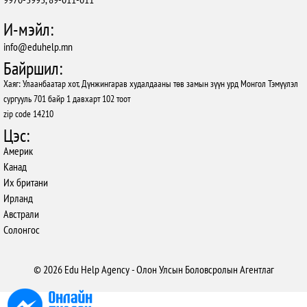
И-мэйл:
info@eduhelp.mn
Байршил:
Хаяг: Улаанбаатар хот, Дүнжингарав худалдааны төв замын зүүн урд Монгол Тэмүүлэл
сургууль 701 байр 1 давхарт 102 тоот
zip code 14210
Цэс:
Америк
Канад
Их британи
Ирланд
Австрали
Солонгос
© 2026 Edu Help Agency - Олон Улсын Боловсролын Агентлаг