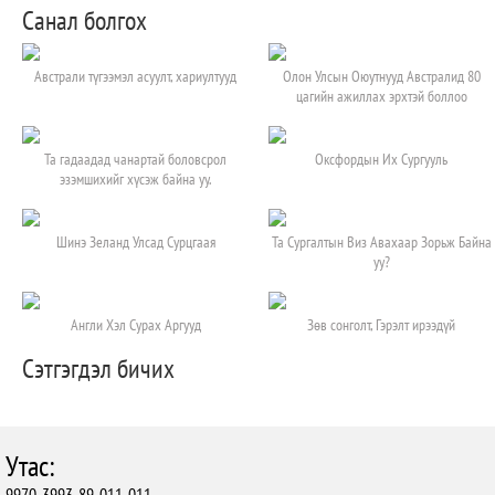
Санал болгох
Австрали түгээмэл асуулт, хариултууд
Олон Улсын Оюутнууд Австралид 80
цагийн ажиллах эрхтэй боллоо
Та гадаадад чанартай боловсрол
Оксфордын Их Сургууль
эзэмшихийг хүсэж байна уу.
Шинэ Зеланд Улсад Сурцгаая
Та Сургалтын Виз Авахаар Зорьж Байна
уу?
Англи Хэл Сурах Аргууд
Зөв сонголт, Гэрэлт ирээдүй
Сэтгэгдэл бичих
Утас:
9970-3993, 89-011-011