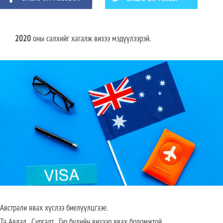
2020
оны салхийг хагалж визээ мэдүүлээрэй.
Австрали явах хүслээ биелүүлцгээе.
Та Аялал , Сургалт , Гэр бүлийн визээр явах боломжтой.