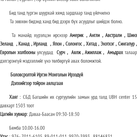
Бид танд түргэн шуурхай хямд зардлаар танд үйлчилнэ
Та зөвхөн бидэнд ханд бид дээрх бүх асуудлыг шийдэх болно.
Та манайд хүрэлцэн ирснээр
Америк
,
Англи
,
Австрали
,
Шин
Зеланд
,
Канад
,
Ирланд
,
Япон
,
Солонгос
,
Хятад
,
Энэтхэг
,
Сингапур
Европын холбооны
улсуудад
Сурч
,
Аялж
,
Ажиллаж
,
Амьдрах
талаа
дэлгэрэнгүй мэдээллийг үнэ төлбөргүй авах боломжтой.
Боловсролтой Иргэн Монголын Ирээдүй
Дэлхийгээр тойрон аялцгаая
Хаяг
: СБД Багшийн их сургуулийн замын урд талд UBH center 15
давхарт 1503 тоот
Цагийн хувиар
: Даваа-Баасан 09:30-18:30
Бямба 10.00-16.00
Утас
: 976- 7011-6105, 89-011-011, 9970-3993 , 88146831