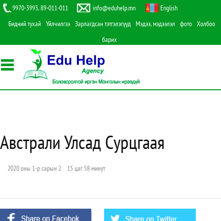
9970-3993, 89-011-011
info@eduhelp.mn
English
Бидний тухай
Үйлчилгээ
Зарлагдсан тэтгэлэгүүд
Мэдээ, мэдээлэл
фото
Холбоо
барих
Австрали Улсад Сурцгаая
2020 оны 1-р сарын 2 15 цаг 58 минут