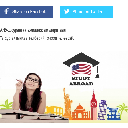
АНУ-д сурангаа ажиллаж амьдарцгаая
Та сургалтынхаа төлбөрийг очоод төлөөрэй.