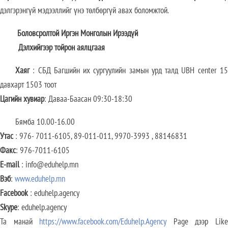
дэлгэрэнгүй мэдээллийг үнэ төлбөргүй авах боломжтой.
Боловсролтой Иргэн Монголын Ирээдүй
Дэлхийгээр тойрон аялцгаая
Хаяг
: СБД Багшийн их сургуулийн замын урд талд UBH center 15
давхарт 1503 тоот
Цагийн хувиар
: Даваа-Баасан 09:30-18:30
Бямба 10.00-16.00
Утас
: 976- 7011-6105, 89-011-011, 9970-3993 , 88146831
Факс
: 976-7011-6105
E-mail
: info@eduhelp.mn
Вэб
:
www.eduhelp.mn
Facebook
: eduhelp.agency
Skype
: eduhelp.agency
Та манай
https://www.facebook.com/Eduhelp.Agency
Page дээр Lik