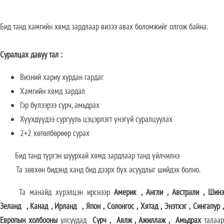
Бид танд хамгийн хямд зардлаар визээ авах боломжийг олгож байна.
Суралцах давуу тал
:
Визний хариу хурдан гардаг
Хамгийн хямд зардал
Гэр бүлээрээ сурч, амьдрах
Хүүхдүүдээ сургууль цэцэрлэгт үнэгүй суралцуулах
2+2 хөтөлбөрөөр сурах
Бид танд түргэн шуурхай хямд зардлаар танд үйлчилнэ
Та зөвхөн бидэнд ханд бид дээрх бүх асуудлыг шийдэх болно.
Та манайд хүрэлцэн ирснээр
Америк
,
Англи
,
Австрали
,
Шин
Зеланд
,
Канад
,
Ирланд
,
Япон
,
Солонгос
,
Хятад
,
Энэтхэг
,
Сингапур
Европын холбооны
улсуудад
Сурч
,
Аялж
,
Ажиллаж
,
Амьдрах
талаа