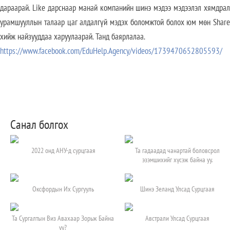
дараарай. Like дарснаар манай компанийн шинэ мэдээ мэдээлэл хямдрал
урамшууллын талаар цаг алдалгүй мэдэх боломжтой болох юм мөн Share
хийж найзууддаа харуулаарай. Танд баярлалаа.
https://www.facebook.com/EduHelp.Agency/videos/1739470652805593/
Санал болгох
2022 онд АНУ-д сурцгаая
Та гадаадад чанартай боловсрол
эзэмшихийг хүсэж байна уу.
Оксфордын Их Сургууль
Шинэ Зеланд Улсад Сурцгаая
Та Сургалтын Виз Авахаар Зорьж Байна
Австрали Улсад Сурцгаая
уу?