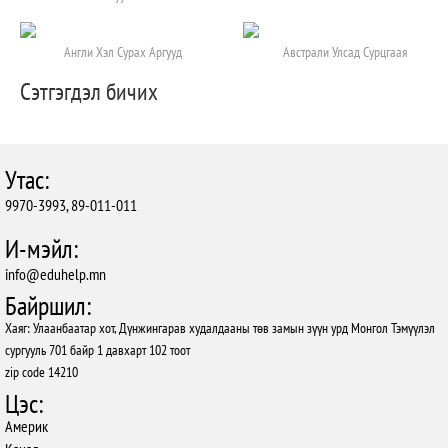
Англи Хэл Сурах Аргууд
Австрали Улсад Сурцгаая
Сэтгэгдэл бичих
Утас:
9970-3993, 89-011-011
И-мэйл:
info@eduhelp.mn
Байршил:
Хаяг: Улаанбаатар хот, Дүнжингарав худалдааны төв замын зүүн урд Монгол Тэмүүлэл
сургууль 701 байр 1 давхарт 102 тоот
zip code 14210
Цэс:
Америк