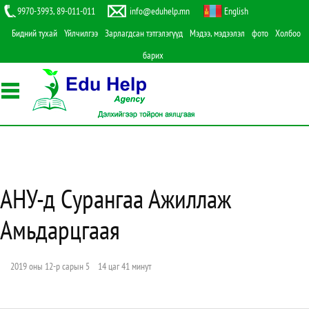
9970-3993, 89-011-011
info@eduhelp.mn
English
Бидний тухай
Үйлчилгээ
Зарлагдсан тэтгэлэгүүд
Мэдээ, мэдээлэл
фото
Холбоо
барих
АНУ-д Сурангаа Ажиллаж
Амьдарцгаая
2019 оны 12-р сарын 5 14 цаг 41 минут