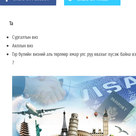
Та
Сургалтын виз
Аяллын виз
Гэр бүлийн визний аль төрлөөр ямар улс руу явахыг хүсэж байна вэ
?