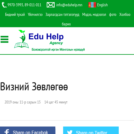
9970-3993, 89-011-011
info@eduhelp.mn
English
Бидний тухай
Үйлчилгээ
Зарлагдсан тэтгэлэгүүд
Мэдээ, мэдээлэл
фото
Холбоо
барих
Визний Зөвлөгөө
2019 оны 11-р сарын 15 14 цаг 45 минут