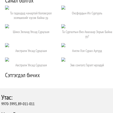
Санал болгох
Та гадаадад чанартай боловсрол
Оксфордын Их Сургууль
эзэмшихийг хүсэж байна уу.
Шинэ Зеланд Улсад Сурцгаая
Та Сургалтын Виз Авахаар Зорьж Байна
уу?
Австрали Улсад Сурцгаая
Англи Хэл Сурах Аргууд
Австрали Улсад Сурцгаая
Зөв сонголт, Гэрэлт ирээдүй
Сэтгэгдэл бичих
Утас:
9970-3993, 89-011-011