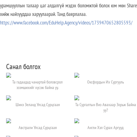
урамшууллын талаар цаг алдалгүй мэдэх боломжтой болох юм мөн Share
хийж найзууддаа харуулаарай. Танд баярлалаа.
https://www.facebook.com/EduHelp.Agency/videos/1739470652805593/
Санал болгох
Та гадаадад чанартай боловсрол
Оксфордын Их Сургууль
эзэмшихийг хүсэж байна уу.
Шинэ Зеланд Улсад Сурцгаая
Та Сургалтын Виз Авахаар Зорьж Байна
уу?
Австрали Улсад Сурцгаая
Англи Хэл Сурах Аргууд