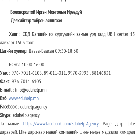
Боловсролтой Иргэн Монголын Ирээдүй
Дэлхийгээр тойрон аялцгаая
Хаяг
: СБД Багшийн их сургуулийн замын урд талд UBH center 15
давхарт 1503 тоот
Цагийн хувиар
: Даваа-Баасан 09:30-18:30
Бямба 10.00-16.00
Утас
: 976- 7011-6105, 89-011-011, 9970-3993 , 88146831
Факс
: 976-7011-6105
E-mail
: info@eduhelp.mn
Вэб
:
www.eduhelp.mn
Facebook
: eduhelp.agency
Skype
: eduhelp.agency
Та манай
https://www.facebook.com/Eduhelp.Agency
Page дээр Lik
дараарай. Like дарснаар манай компанийн шинэ мэдээ мэдээлэл хямдрал