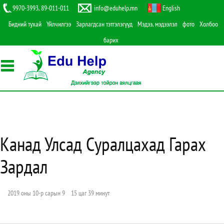
9970-3993, 89-011-011
info@eduhelp.mn
English
Бидний тухай
Үйлчилгээ
Зарлагдсан тэтгэлэгүүд
Мэдээ, мэдээлэл
фото
Холбоо
барих
Канад Улсад Суралцахад Гарах
Зардал
2019 оны 10-р сарын 9 15 цаг 39 минут