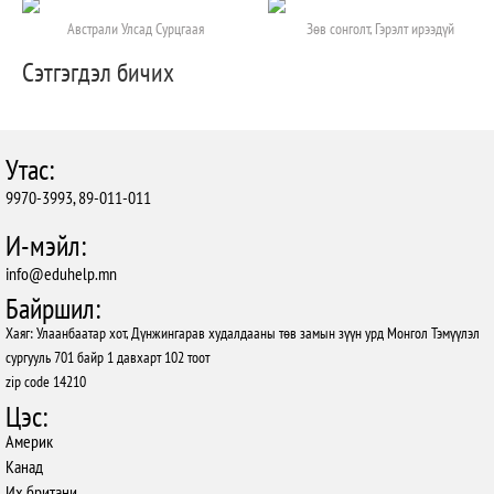
Австрали Улсад Сурцгаая
Зөв сонголт, Гэрэлт ирээдүй
Сэтгэгдэл бичих
Утас:
9970-3993, 89-011-011
И-мэйл:
info@eduhelp.mn
Байршил:
Хаяг: Улаанбаатар хот, Дүнжингарав худалдааны төв замын зүүн урд Монгол Тэмүүлэл
сургууль 701 байр 1 давхарт 102 тоот
zip code 14210
Цэс:
Америк
Канад
Их британи