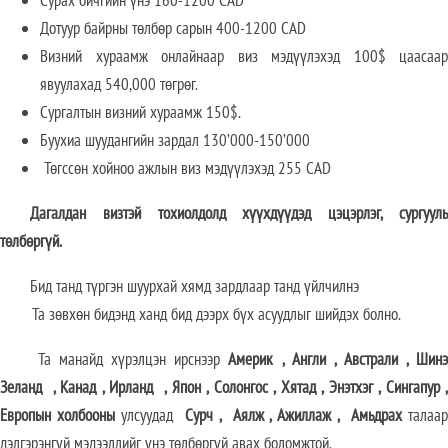
Дотуур байрны төлбөр сарын 400-1200 CAD
Визний хураамж онлайнаар виз мэдүүлэхэд 100$ цаасаар
явуулахад 540,000 төгрөг.
Сургалтын визний хураамж 150$.
Буухиа шуудангийн зардал 130’000-150’000
Төгссөн хойноо ажлын виз мэдүүлэхэд 255 CAD
Дагалдан визтэй тохиолдолд хүүхдүүдэд цэцэрлэг, сургууль
төлбөргүй.
Бид танд түргэн шуурхай хямд зардлаар танд үйлчилнэ
Та зөвхөн бидэнд ханд бид дээрх бүх асуудлыг шийдэх болно.
Та манайд хүрэлцэн ирснээр
Америк
,
Англи
,
Австрали
,
Шин
Зеланд
,
Канад
,
Ирланд
,
Япон
,
Солонгос
,
Хятад
,
Энэтхэг
,
Сингапур
Европын холбооны
улсуудад
Сурч
,
Аялж
,
Ажиллаж
,
Амьдрах
талаа
дэлгэрэнгүй мэдээллийг үнэ төлбөргүй авах боломжтой.