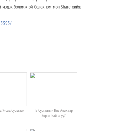
й мэдэх боломжтой болох юм мөн Share хийж
05593/
 Улсад Сурцгаая
Та Сургалтын Виз Авахаар
Зорьж Байна уу?