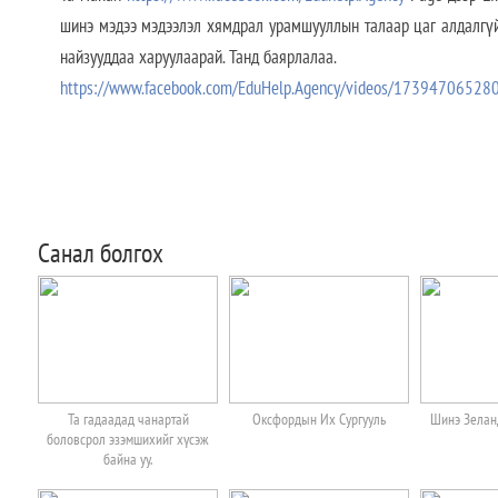
шинэ мэдээ мэдээлэл хямдрал урамшууллын талаар цаг алдалгү
найзууддаа харуулаарай. Танд баярлалаа.
https://www.facebook.com/EduHelp.Agency/videos/17394706528
Санал болгох
Та гадаадад чанартай
Оксфордын Их Сургууль
Шинэ Зеланд
боловсрол эзэмшихийг хүсэж
байна уу.