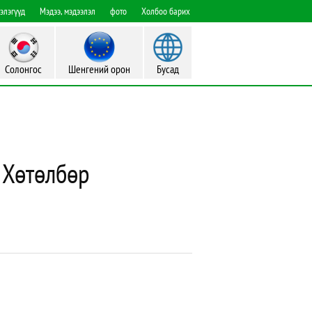
гэлэгүүд
Мэдээ, мэдээлэл
фото
Холбоо барих
Солонгос
Шенгений орон
Бусад
 Хөтөлбөр