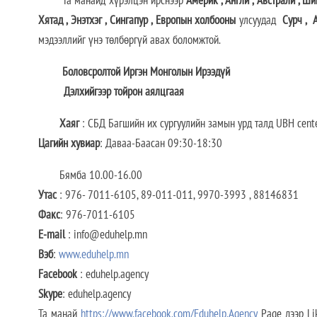
Хятад
,
Энэтхэг
,
Сингапур
,
Европын холбооны
улсуудад
Сурч
,
А
мэдээллийг үнэ төлбөргүй авах боломжтой.
Боловсролтой Иргэн Монголын Ирээдүй
Дэлхийгээр тойрон аялцгаая
Хаяг
: СБД Багшийн их сургуулийн замын урд талд UBH cent
Цагийн хувиар
: Даваа-Баасан 09:30-18:30
Бямба 10.00-16.00
Утас
: 976- 7011-6105, 89-011-011, 9970-3993 , 88146831
Факс
: 976-7011-6105
E-mail
: info@eduhelp.mn
Вэб
:
www.eduhelp.mn
Facebook
: eduhelp.agency
Skype
: eduhelp.agency
Та манай
https://www.facebook.com/Eduhelp.Agency
Page дээр Li