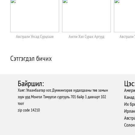
Австрали Улсад Сурцгаая
Англи Хэл Сурах Аргууд
Австрали 
Сэтгэгдэл бичих
Байршил:
Цэс
Амери
Хаяг: Улаанбаатар хот, Дүнжингарав худалдааны төв замын
зүүн урд Монгол Тэмүүлэл сургууль 701 байр 1 давхарт 102
Канад
тоот
Их бр
zip code 14210
Ирлан
Австр
Солон