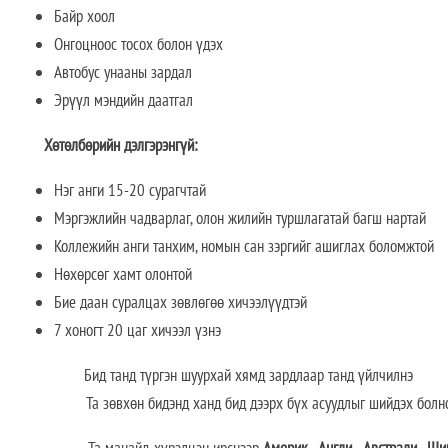
Байр хоол
Онгоцноос тосох болон үдэх
Автобус унааны зардал
Эрүүл мэндийн даатгал
Хөтөлбөрийн дэлгэрэнгүй:
Нэг анги 15-20 сурагчтай
Мэргэжлийн чадварлаг, олон жилийн туршлагатай багш нартай
Коллежийн анги танхим, номын сан зэргийг ашиглах боломжтой
Нөхөрсөг хамт олонтой
Бие даан суралцах зөвлөгөө хичээлүүдтэй
7 хоногт 20 цаг хичээл үзнэ
Бид танд түргэн шуурхай хямд зардлаар танд үйлчилнэ
Та зөвхөн бидэнд ханд бид дээрх бүх асуудлыг шийдэх болн
Та манайд хүрэлцэн ирснээр
Америк
,
Англи
,
Австрали
,
Шин