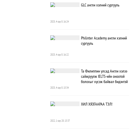
GLC англи хэлний сургууль
2025, 4 сар 8. 16:24
Philinter Academy англи хэлний
сургууль
2025, 4 сар 8. 16:22
Та Филиппин улсад Англи хэлээ
сайжруулж IELTS-ийн оноотой
болохыг хүсэж байвал бидэнтэй
холбогдоорой.
2025, 4 сар 8. 15:34
ХИЛ ХЯЗГААРАА ТЭЛ!
2022, 1 сар 28. 13:37