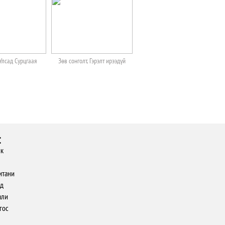
Улсад Сурцгаая
Зөв сонголт, Гэрэлт ирээдүй
:
к
итани
д
али
гос