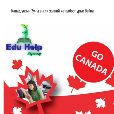
Канад улсын Зуны англи хэлний хөтөлбөрт урьж байна