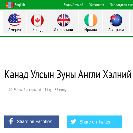
English
Бидний тухай
Үйлчилгээ
Зарлагдсан тэт
Америк
Канад
Их Британи
Ирланд
Австрали
Канад Улсын Зуны Англи Хэлний
2019 оны 4-р сарын 6 15 цаг 33 минут