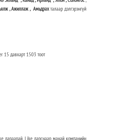
ялж
,
Ажиллаж
,
Амьдрах
талаар дэлгэрэнгүй
er 15 давхарт 1503 тоот
ke дараарай. Like дарснаар манай компанийн