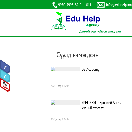
9970-3993, 89-011-011
info@eduhelp.mn
Сүүлд нэмэгдсэн
CG Academy
2025, 4 сар 8. 17:19
SPEED ESL - Ерөнхий Англи
хэлний сургалт;
2025, 4 сар 8. 17:17