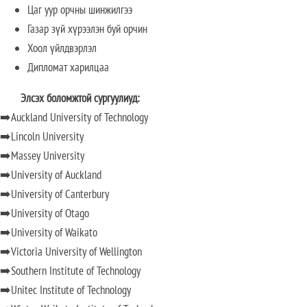
Цаг уур орчны шинжилгээ
Газар зүй хүрээлэн буй орчин
Хоол үйлдвэрлэл
Дипломат харилцаа
Элсэх боломжтой сургуулиуд:
➡️Auckland University of Technology
➡️Lincoln University
➡️Massey University
➡️University of Auckland
➡️University of Canterbury
➡️University of Otago
➡️University of Waikato
➡️Victoria University of Wellington
➡️Southern Institute of Technology
➡️Unitec Institute of Technology