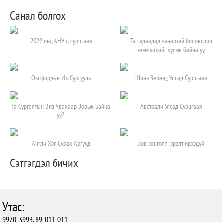
Санал болгох
2022 онд АНУ-д сурцгаая
Та гадаадад чанартай боловсрол
эзэмшихийг хүсэж байна уу.
Оксфордын Их Сургууль
Шинэ Зеланд Улсад Сурцгаая
Та Сургалтын Виз Авахаар Зорьж Байна
Австрали Улсад Сурцгаая
уу?
Англи Хэл Сурах Аргууд
Зөв сонголт, Гэрэлт ирээдүй
Сэтгэгдэл бичих
Утас:
9970-3993, 89-011-011