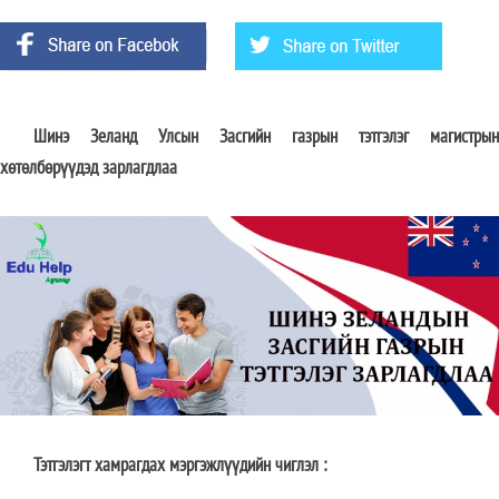
Шинэ Зеланд Улсын Засгийн газрын тэтгэлэг магистрын
хөтөлбөрүүдэд зарлагдлаа
Тэтгэлэгт хамрагдах мэргэжлүүдийн чиглэл :