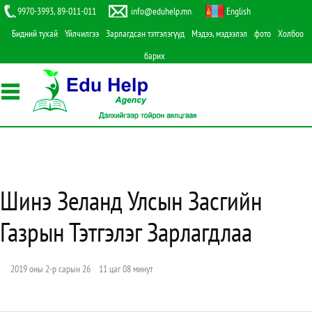
9970-3993, 89-011-011
info@eduhelp.mn
English
Бидний тухай
Үйлчилгээ
Зарлагдсан тэтгэлэгүүд
Мэдээ, мэдээлэл
фото
Холбоо
барих
Шинэ Зеланд Улсын Засгийн
Газрын Тэтгэлэг Зарлагдлаа
2019 оны 2-р сарын 26 11 цаг 08 минут