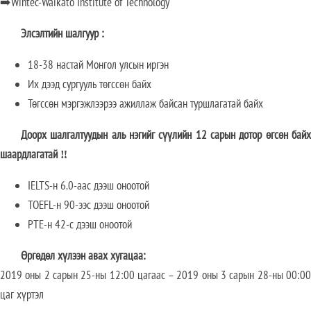
➡️Wintec-Waikato Institute of Technology
Элсэлтийн шалгуур :
18-38 настай Монгол улсын иргэн
Их дээд сургууль төгссөн байх
Төгссөн мэргэжлээрээ ажиллаж байсан туршлагатай байх
Доорх шалгалтуудын аль нэгийг сүүлийн 12 сарын дотор өгсөн байх
шаардлагатай ‼️
IELTS-н 6.0-аас дээш оноотой
TOEFL-н 90-ээс дээш оноотой
PTE-н 42-с дээш оноотой
Өргөдөл хүлээн авах хугацаа:
2019 оны 2 сарын 25-ны 12:00 цагаас – 2019 оны 3 сарын 28-ны 00:00
цаг хүртэл