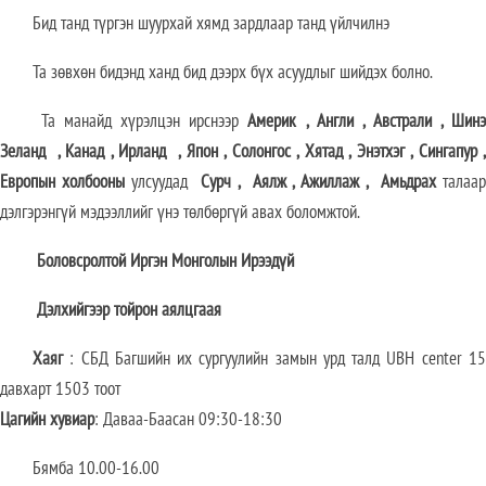
Бид танд түргэн шуурхай хямд зардлаар танд үйлчилнэ
Та зөвхөн бидэнд ханд бид дээрх бүх асуудлыг шийдэх болно.
Та манайд хүрэлцэн ирснээр
Америк
,
Англи
,
Австрали
,
Шин
Зеланд
,
Канад
,
Ирланд
,
Япон
,
Солонгос
,
Хятад
,
Энэтхэг
,
Сингапур
Европын холбооны
улсуудад
Сурч
,
Аялж
,
Ажиллаж
,
Амьдрах
талаа
дэлгэрэнгүй мэдээллийг үнэ төлбөргүй авах боломжтой.
Боловсролтой Иргэн Монголын Ирээдүй
Дэлхийгээр тойрон аялцгаая
Хаяг
: СБД Багшийн их сургуулийн замын урд талд UBH center 15
давхарт 1503 тоот
Цагийн хувиар
: Даваа-Баасан 09:30-18:30
Бямба 10.00-16.00