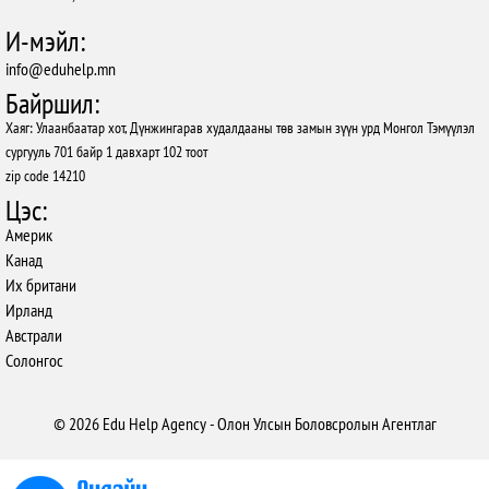
И-мэйл:
info@eduhelp.mn
Байршил:
Хаяг: Улаанбаатар хот, Дүнжингарав худалдааны төв замын зүүн урд Монгол Тэмүүлэл
сургууль 701 байр 1 давхарт 102 тоот
zip code 14210
Цэс:
Америк
Канад
Их британи
Ирланд
Австрали
Солонгос
© 2026 Edu Help Agency - Олон Улсын Боловсролын Агентлаг