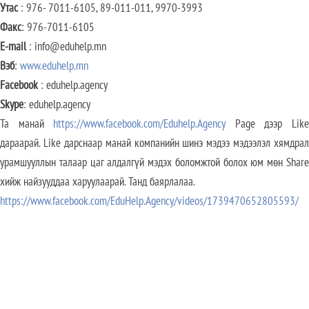
Утас
: 976- 7011-6105, 89-011-011, 9970-3993
Факс
: 976-7011-6105
E-mail
: info@eduhelp.mn
Вэб
:
www.eduhelp.mn
Facebook
: eduhelp.agency
Skype
: eduhelp.agency
Та манай
https://www.facebook.com/Eduhelp.Agency
Page дээр Lik
дараарай. Like дарснаар манай компанийн шинэ мэдээ мэдээлэл хямдрал
урамшууллын талаар цаг алдалгүй мэдэх боломжтой болох юм мөн Share
хийж найзууддаа харуулаарай. Танд баярлалаа.
https://www.facebook.com/EduHelp.Agency/videos/1739470652805593/