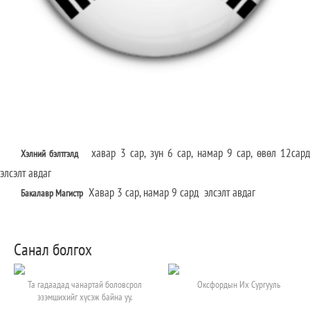
хавар 3 сар, зун 6 сар, намар 9 сар, өвөл 12сар
Хэлний бэлтгэлд
элсэлт авдаг
Хавар 3 сар, намар 9 сард элсэлт авдаг
Бакалавр Магистр
Санал болгох
Та гадаадад чанартай боловсрол
Оксфордын Их Сургууль
эзэмшихийг хүсэж байна уу.