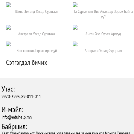
Шинэ Зеланд Улсад Сурцгаая
Та Сургалтын Виз Авахаар Зорьж Байна
уу?
Австрали Улсад Сурцгаая
Англи Хэл Сурах Аргууд
Зөв сонголт, Гэрэлт ирээдүй
Австрали Улсад Сурцгаая
Сэтгэгдэл бичих
Утас:
9970-3993, 89-011-011
И-мэйл:
info@eduhelp.mn
Байршил:
Хаяг: Улаанбаатар хот, Дүнжингарав худалдааны төв замын зүүн урд Монгол Тэмүүлэл