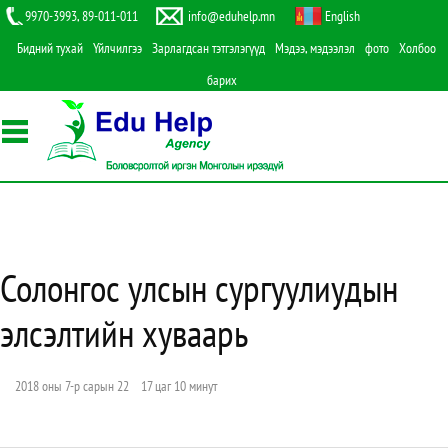
9970-3993, 89-011-011
info@eduhelp.mn
English
Бидний тухай
Үйлчилгээ
Зарлагдсан тэтгэлэгүүд
Мэдээ, мэдээлэл
фото
Холбоо
барих
Солонгос улсын сургуулиудын
элсэлтийн хуваарь
2018 оны 7-р сарын 22 17 цаг 10 минут